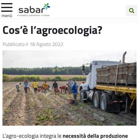
.A.Ba.R
menù
Cerca
Cos’è l’agroecologia?
nel
sito
Pubblicato il
18 Agosto 2022
necessità della produzione
L’agro-ecologia integra le