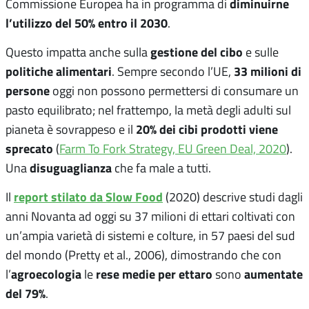
diminuirne
Commissione Europea ha in programma di
l’utilizzo del 50% entro il 2030
.
gestione del cibo
Questo impatta anche sulla
e sulle
politiche alimentari
33 milioni di
. Sempre secondo l’UE,
persone
oggi non possono permettersi di consumare un
pasto equilibrato; nel frattempo, la metà degli adulti sul
20% dei cibi prodotti viene
pianeta è sovrappeso e il
sprecato
(
Farm To Fork Strategy, EU Green Deal, 2020
).
disuguaglianza
Una
che fa male a tutti.
report stilato da Slow Food
Il
(2020) descrive studi dagli
anni Novanta ad oggi su 37 milioni di ettari coltivati con
un’ampia varietà di sistemi e colture, in 57 paesi del sud
del mondo (Pretty et al., 2006), dimostrando che con
agroecologia
rese medie per ettaro
aumentate
l’
le
sono
del 79%
.