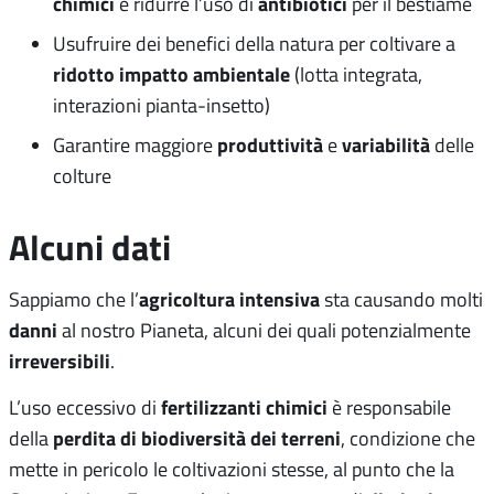
chimici
antibiotici
e ridurre l’uso di
per il bestiame
Usufruire dei benefici della natura per coltivare a
ridotto impatto ambientale
(lotta integrata,
interazioni pianta-insetto)
produttività
variabilità
Garantire maggiore
e
delle
colture
Alcuni dati
agricoltura intensiva
Sappiamo che l’
sta causando molti
danni
al nostro Pianeta, alcuni dei quali potenzialmente
irreversibili
.
fertilizzanti chimici
L’uso eccessivo di
è responsabile
perdita di biodiversità dei terreni
della
, condizione che
mette in pericolo le coltivazioni stesse, al punto che la