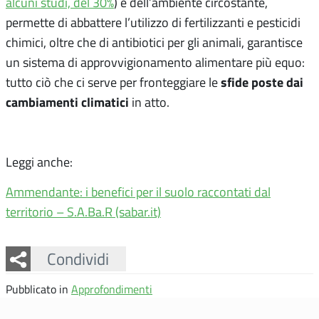
alcuni studi, del 30%
) e dell’ambiente circostante,
permette di abbattere l’utilizzo di fertilizzanti e pesticidi
chimici, oltre che di antibiotici per gli animali, garantisce
un sistema di approvvigionamento alimentare più equo:
sfide poste dai
tutto ciò che ci serve per fronteggiare le
cambiamenti climatici
in atto.
Leggi anche:
Ammendante: i benefici per il suolo raccontati dal
territorio – S.A.Ba.R (sabar.it)
Facebook
Twitter
Whatsapp
Condividi
Pubblicato in
Approfondimenti