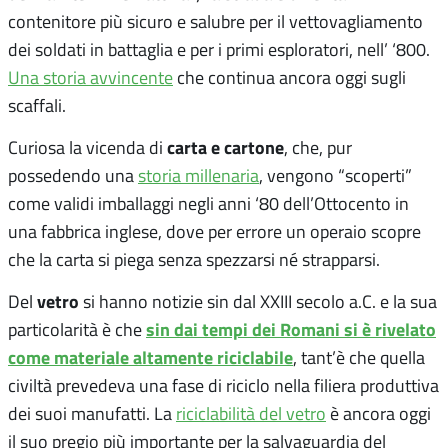
contenitore più sicuro e salubre per il vettovagliamento
dei soldati in battaglia e per i primi esploratori, nell’ ‘800.
Una storia avvincente
che continua ancora oggi sugli
scaffali.
carta e cartone
Curiosa la vicenda di
, che, pur
possedendo una
storia millenaria
, vengono “scoperti”
come validi imballaggi negli anni ‘80 dell’Ottocento in
una fabbrica inglese, dove per errore un operaio scopre
che la carta si piega senza spezzarsi né strapparsi.
vetro
Del
si hanno notizie sin dal XXIII secolo a.C. e la sua
sin dai tempi dei Romani si è rivelato
particolarità è che
come materiale altamente riciclabile
, tant’è che quella
civiltà prevedeva una fase di riciclo nella filiera produttiva
dei suoi manufatti. La
riciclabilità del vetro
è ancora oggi
il suo pregio più importante per la salvaguardia del