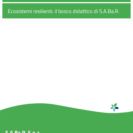
Ecosistemi resilienti: il bosco didattico di S.A.Ba.R.
S.A.Ba.R. S.p.a.