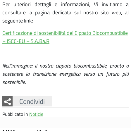
Per ulteriori dettagli e informazioni, Vi invitiamo a
consultare la pagina dedicata sul nostro sito web, al
seguente link:
Certificazione di sostenibilità del Cippato Biocombustibile
– ISCC-EU – S.A.Ba.R
N
ell’immagine: il nostro cippato biocombustibile, pronto a
sostenere la transizione energetica verso un futuro più
sostenibile.
Facebook
Twitter
Whatsapp
Condividi
Pubblicato in
Notizie