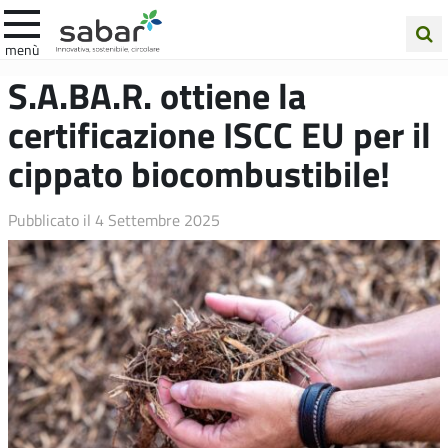
.A.Ba.R
menù
Cerca
S.A.BA.R. ottiene la
nel
certificazione ISCC EU per il
sito
cippato biocombustibile!
Pubblicato il
4 Settembre 2025