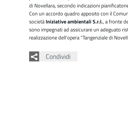
di Novellara, secondo indicazioni pianificatorie
Con un accordo quadro apposito con il Comune d
Iniziative ambientali S.r.l.
società
, a fronte d
sono impegnati ad assicurare un adeguato rist
realizzazione dell’opera “Tangenziale di Novell
Facebook
Twitter
Condividi