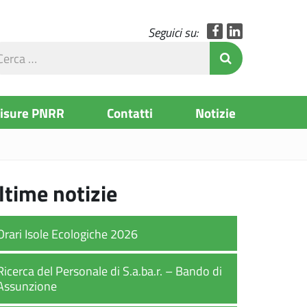
Facebook
LinkedIn
Seguici su:
rca
Invia Ricerc
l
to
Misure PNRR
Contatti
Notizie
ltime notizie
Orari Isole Ecologiche 2026
Ricerca del Personale di S.a.ba.r. – Bando di
Assunzione