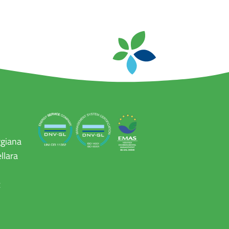
ggiana
llara
x