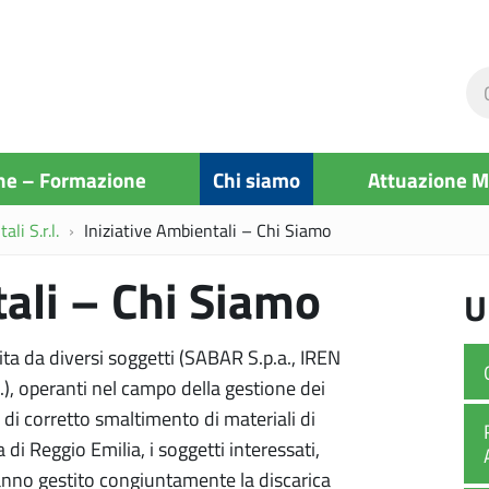
Ce
ne
si
ne – Formazione
Chi siamo
Attuazione 
li S.r.l.
Iniziative Ambientali – Chi Siamo
tali – Chi Siamo
U
ta da diversi soggetti
(SABAR S.p.a., IREN
), operanti nel campo della gestione dei
i di corretto smaltimento di materiali di
a di Reggio Emilia, i soggetti interessati,
anno gestito congiuntamente la discarica