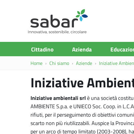
S.A.Ba.R
Cittadino
Azienda
Educazio
Home
Chi siamo
Aziende
Iniziative Ambienta
Iniziative Ambien
Iniziative ambientali srl
è una società costitui
AMBIENTE S.p.a. e UNIECO Soc. Coop. in L.C.A.
rifiuti, per il perseguimento di obiettivi comun
scarto non più riutilizzabili. Auspice la Provinc
per un arco di tempo limitato (2003-2008), h