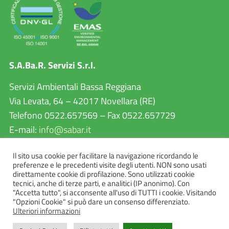
S.A.Ba.R. Servizi S.r.l.
Servizi Ambientali Bassa Reggiana
Via Levata, 64 – 42017 Novellara (RE)
Telefono 0522.657569 – Fax 0522.657729
E-mail:
info@sabar.it
P.IVA 02460240357
Il sito usa cookie per facilitare la navigazione ricordando le
PEC:
sabarservizisrl@pec.it
preferenze e le precedenti visite degli utenti. NON sono usati
direttamente cookie di profilazione. Sono utilizzati cookie
tecnici, anche di terze parti, e analitici (IP anonimo). Con
"Accetta tutto", si acconsente all'uso di TUTTI i cookie. Visitando
"Opzioni Cookie" si può dare un consenso differenziato.
Ulteriori informazioni