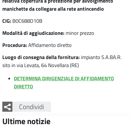
relativa copertura a protezione per avvolgimento
manichette da collegare alla rete antincendio
CIG:
B0C688D10B
Modalità di aggiudicazione:
minor prezzo
Procedura:
Affidamento diretto
Luogo di consegna della fornitura:
impianto S.A.BA.R.
sito in via Levata, 64 Novellara (RE)
DETERMINA DIRIGENZIALE DI AFFIDAMENTO
DIRETTO
Facebook
Twitter
Whatsapp
Condividi
Ultime notizie