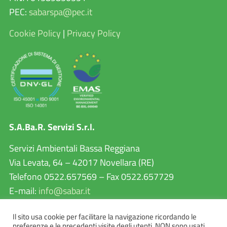
PEC:
sabarspa@pec.it
Cookie Policy
|
Privacy Policy
S.A.Ba.R. Servizi S.r.l.
Servizi Ambientali Bassa Reggiana
Via Levata, 64 – 42017 Novellara (RE)
Telefono 0522.657569 – Fax 0522.657729
E-mail:
info@sabar.it
P.IVA 02460240357
Il sito usa cookie per facilitare la navigazione ricordando le
PEC:
sabarservizisrl@pec.it
preferenze e le precedenti visite degli utenti. NON sono usati