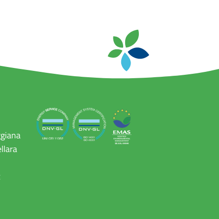
ggiana
llara
x