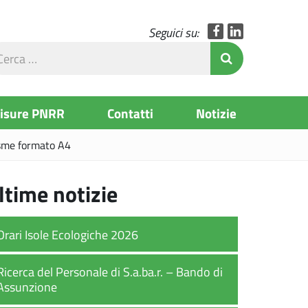
Facebook
LinkedIn
Seguici su:
rca
Invia Ricerc
l
to
Misure PNRR
Contatti
Notizie
risme formato A4
ltime notizie
Orari Isole Ecologiche 2026
Ricerca del Personale di S.a.ba.r. – Bando di
Assunzione