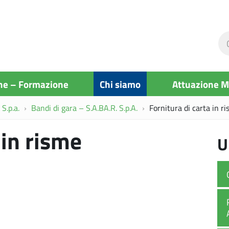
Ce
ne
si
ne – Formazione
Chi siamo
Attuazione 
S.p.a.
Bandi di gara – S.A.BA.R. S.p.A.
Fornitura di carta in 
 in risme
U