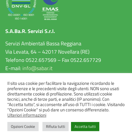
S.A.Ba.R. Servizi S.r.l.
Servizi Ambientali Bassa Reggiana
Via Levata, 64 – 42017 Novellara (RE)
Telefono 0522.657569 – Fax 0522.657729
E-mail:
info@sabar.it
P.IVA 02460240357
Il sito usa cookie per facilitare la navigazione ricordando le
PEC:
sabarservizisrl@pec.it
preferenze e le precedenti visite degli utenti. NON sono usati
direttamente cookie di profilazione. Sono utilizzati cookie
tecnici, anche di terze parti, e analitici (IP anonimo). Con
"Accetta tutto", si acconsente all'uso di TUTTI i cookie. Visitando
"Opzioni Cookie" si può dare un consenso differenziato.
Ulteriori informazioni
Opzioni Cookie
Rifiuta tutti
Accetta tutti