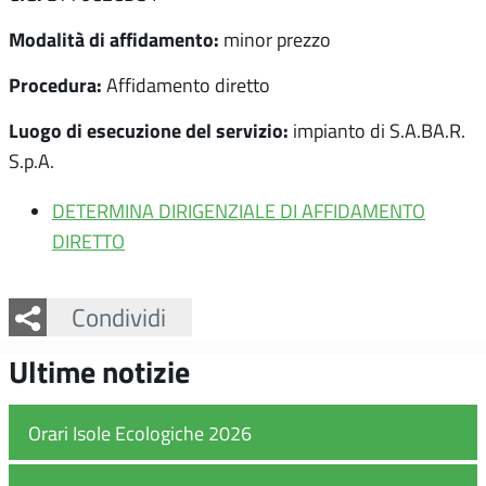
Modalità di affidamento:
minor prezzo
Procedura:
Affidamento diretto
Luogo di esecuzione del servizio:
impianto di S.A.BA.R.
S.p.A.
DETERMINA DIRIGENZIALE DI AFFIDAMENTO
DIRETTO
Facebook
Twitter
Whatsapp
Condividi
Ultime notizie
Orari Isole Ecologiche 2026