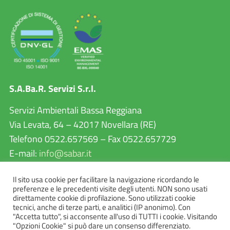
S.A.Ba.R. Servizi S.r.l.
Servizi Ambientali Bassa Reggiana
Via Levata, 64 – 42017 Novellara (RE)
Telefono 0522.657569 – Fax 0522.657729
E-mail:
info@sabar.it
P.IVA 02460240357
Il sito usa cookie per facilitare la navigazione ricordando le
PEC:
sabarservizisrl@pec.it
preferenze e le precedenti visite degli utenti. NON sono usati
direttamente cookie di profilazione. Sono utilizzati cookie
tecnici, anche di terze parti, e analitici (IP anonimo). Con
"Accetta tutto", si acconsente all'uso di TUTTI i cookie. Visitando
"Opzioni Cookie" si può dare un consenso differenziato.