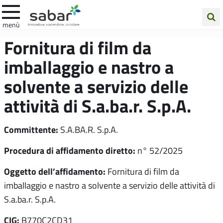
.A.Ba.R
menù
Cerca
Fornitura di film da
nel
imballaggio e nastro a
sito
solvente a servizio delle
attività di S.a.ba.r. S.p.A.
Committente:
S.A.BA.R. S.p.A.
Procedura di affidamento diretto:
n° 52/2025
Oggetto dell’affidamento:
Fornitura di film da
imballaggio e nastro a solvente a servizio delle attività di
S.a.ba.r. S.p.A.
CIG:
B770C2CD31