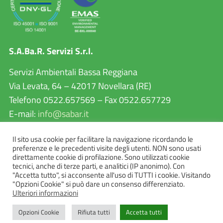
S.A.Ba.R. Servizi S.r.l.
Servizi Ambientali Bassa Reggiana
Via Levata, 64 – 42017 Novellara (RE)
Telefono 0522.657569 – Fax 0522.657729
E-mail:
info@sabar.it
P.IVA 02460240357
Il sito usa cookie per facilitare la navigazione ricordando le
PEC:
sabarservizisrl@pec.it
preferenze e le precedenti visite degli utenti. NON sono usati
direttamente cookie di profilazione. Sono utilizzati cookie
tecnici, anche di terze parti, e analitici (IP anonimo). Con
"Accetta tutto", si acconsente all'uso di TUTTI i cookie. Visitando
"Opzioni Cookie" si può dare un consenso differenziato.
Ulteriori informazioni
Opzioni Cookie
Rifiuta tutti
Accetta tutti