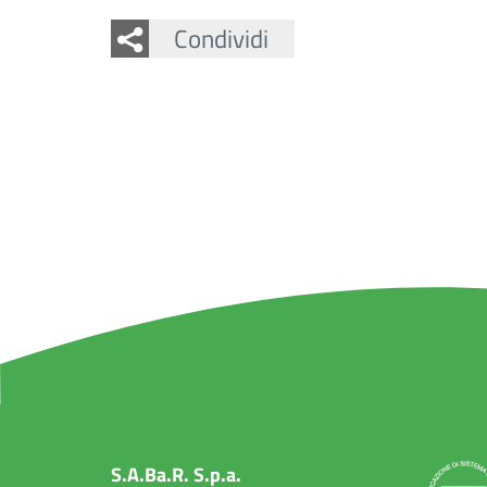
Facebook
Twitter
Condividi
S.A.Ba.R. S.p.a.