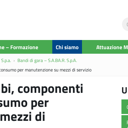
Ce
ne
si
ne – Formazione
Chi siamo
Attuazione 
S.p.a.
Bandi di gara – S.A.BA.R. S.p.A.
i consumo per manutenzione su mezzi di servizio
mbi, componenti
U
nsumo per
mezzi di