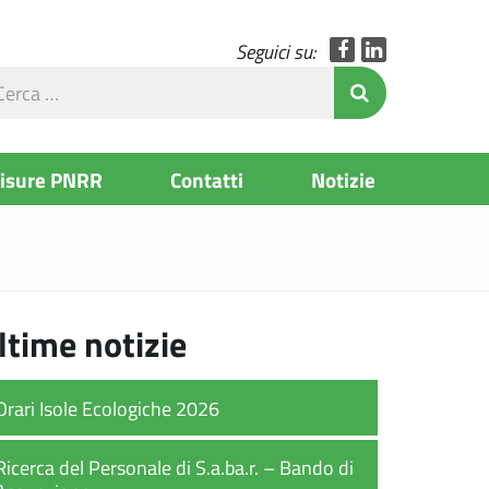
Facebook
LinkedIn
Seguici su:
rca
Invia Ricerc
l
to
Misure PNRR
Contatti
Notizie
ltime notizie
Orari Isole Ecologiche 2026
Ricerca del Personale di S.a.ba.r. – Bando di