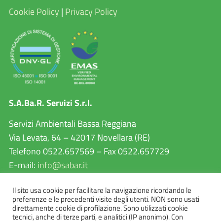
Cookie Policy
|
Privacy Policy
S.A.Ba.R. Servizi S.r.l.
Servizi Ambientali Bassa Reggiana
Via Levata, 64 – 42017 Novellara (RE)
Telefono 0522.657569 – Fax 0522.657729
E-mail:
info@sabar.it
P.IVA 02460240357
Il sito usa cookie per facilitare la navigazione ricordando le
PEC:
sabarservizisrl@pec.it
preferenze e le precedenti visite degli utenti. NON sono usati
direttamente cookie di profilazione. Sono utilizzati cookie
tecnici, anche di terze parti, e analitici (IP anonimo). Con