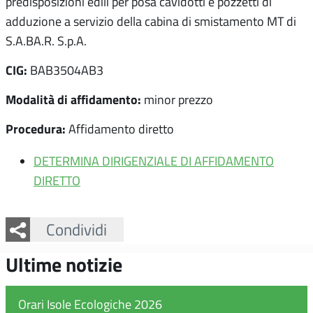
predisposizioni edili per posa cavidotti e pozzetti di
adduzione a servizio della cabina di smistamento MT di
S.A.BA.R. S.p.A.
CIG:
BAB3504AB3
Modalità di affidamento:
minor prezzo
Procedura:
Affidamento diretto
DETERMINA DIRIGENZIALE DI AFFIDAMENTO
DIRETTO
Facebook
Twitter
Whatsapp
Condividi
Ultime notizie
Orari Isole Ecologiche 2026