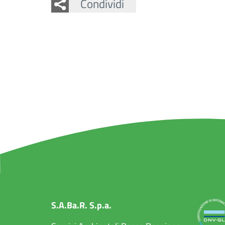
Facebook
Twitter
Condividi
S.A.Ba.R. S.p.a.