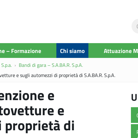
Ce
ne
si
ne – Formazione
Chi siamo
Attuazione 
S.p.a.
Bandi di gara – S.A.BA.R. S.p.A.
etture e sugli automezzi di proprietà di S.A.BA.R. S.p.A.
enzione e
U
tovetture e
 proprietà di