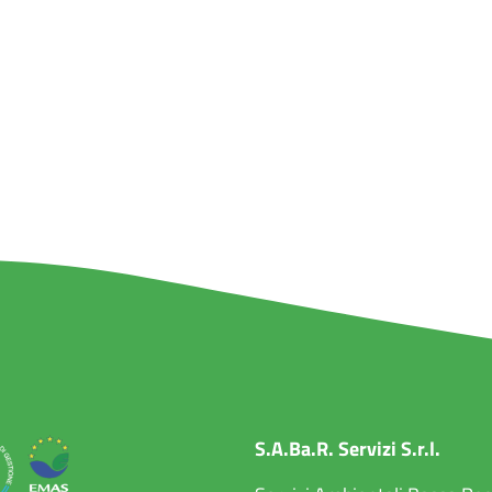
S.A.Ba.R. Servizi S.r.l.