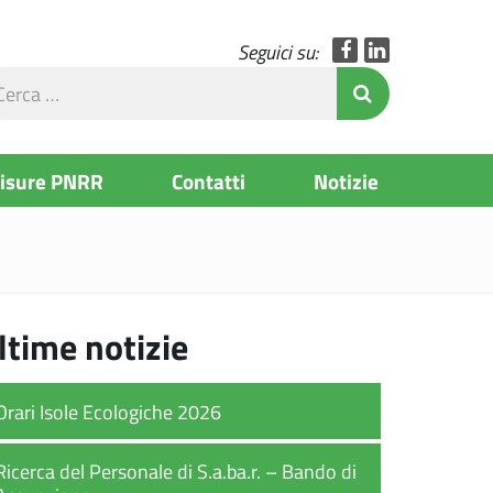
Facebook
LinkedIn
Seguici su:
rca
Invia Ricerc
l
to
Misure PNRR
Contatti
Notizie
ltime notizie
Orari Isole Ecologiche 2026
Ricerca del Personale di S.a.ba.r. – Bando di