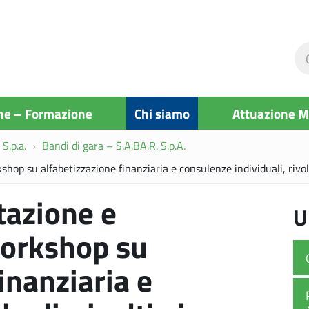
Ce
ne
si
ne – Formazione
Chi siamo
Attuazione 
S.p.a.
Bandi di gara – S.A.BA.R. S.p.A.
shop su alfabetizzazione finanziaria e consulenze individuali, rivolt
tazione e
U
workshop su
inanziaria e