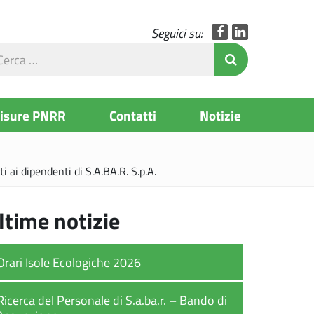
Facebook
LinkedIn
Seguici su:
rca
Invia Ricerc
l
to
Misure PNRR
Contatti
Notizie
i ai dipendenti di S.A.BA.R. S.p.A.
ltime notizie
Orari Isole Ecologiche 2026
Ricerca del Personale di S.a.ba.r. – Bando di