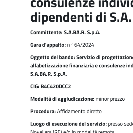
consulenze individu
dipendenti di S.A.
Committente: S.A.BA.R. S.p.A.
Gara d’appalto:
n° 64/2024
Oggetto del bando: Servizio di progettazion
alfabetizzazione finanziaria e consulenze indi
S.A.BA.R. S.p.A.
CIG:
B4C420DCC2
Modalità di aggiudicazione:
minor prezzo
Procedura:
Affidamento diretto
Luogo di esecuzione del servizio:
presso sede
Novellara (RE) e/o in modalità remota