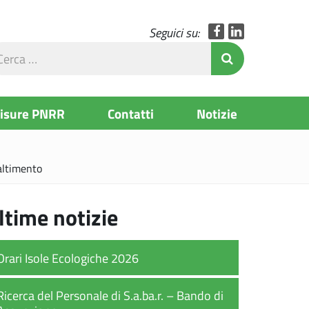
Facebook
LinkedIn
Seguici su:
rca
Invia Ricerc
l
to
Misure PNRR
Contatti
Notizie
maltimento
ltime notizie
Orari Isole Ecologiche 2026
Ricerca del Personale di S.a.ba.r. – Bando di