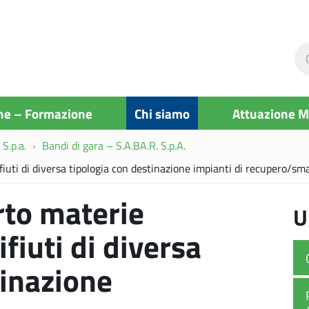
Ce
ne
si
ne – Formazione
Chi siamo
Attuazione 
S.p.a.
Bandi di gara – S.A.BA.R. S.p.A.
fiuti di diversa tipologia con destinazione impianti di recupero/s
rto materie
U
fiuti di diversa
tinazione