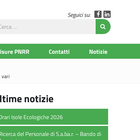
Facebook
LinkedIn
Seguici su:
rca
Invia Ricerc
l
to
Misure PNRR
Contatti
Notizie
 vari
ltime notizie
Orari Isole Ecologiche 2026
Ricerca del Personale di S.a.ba.r. – Bando di