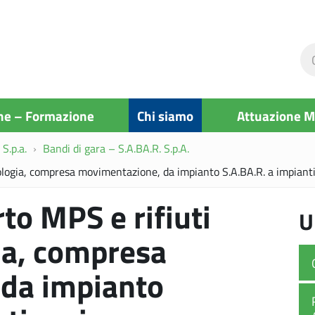
Ce
ne
si
ne – Formazione
Chi siamo
Attuazione 
S.p.a.
Bandi di gara – S.A.BA.R. S.p.A.
ipologia, compresa movimentazione, da impianto S.A.BA.R. a impianti
rto MPS e rifiuti
U
gia, compresa
da impianto