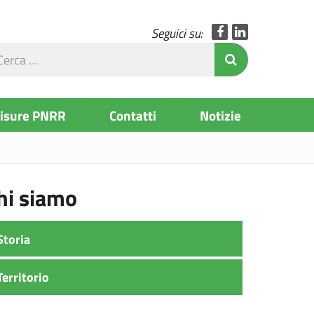
Facebook
LinkedIn
Seguici su:
rca
Invia Ricerc
l
to
Misure PNRR
Contatti
Notizie
hi siamo
Storia
Territorio