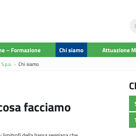
Ce
ne
si
ne – Formazione
Chi siamo
Attuazione 
S.p.a.
Chi siamo
C
 cosa facciamo
i
limitrofi della bassa reggiana che