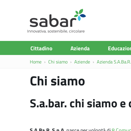
S.A.Ba.R
Cittadino
Azienda
Educazio
Home
Chi siamo
Aziende
Azienda S.A.Ba.R. 
Chi siamo
S.a.bar. chi siamo e
S.A.Ba.R. S.p.A.
nasce per volontà di
8 Comun