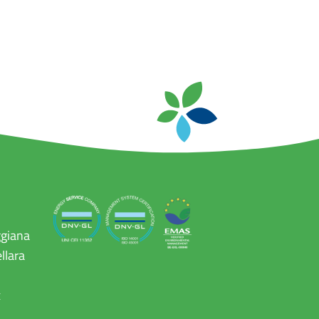
ggiana
llara
x