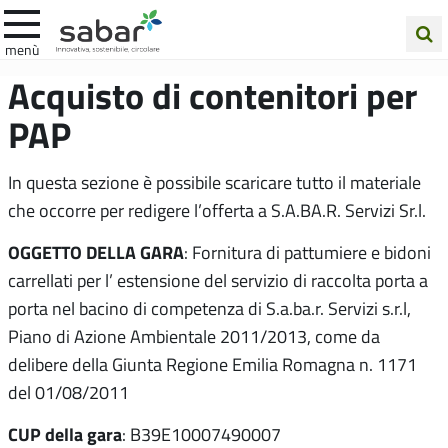
.A.Ba.R
menù
Cerca
Acquisto di contenitori per
nel
PAP
sito
In questa sezione è possibile scaricare tutto il materiale
che occorre per redigere l’offerta a S.A.BA.R. Servizi Sr.l.
OGGETTO DELLA GARA
: Fornitura di pattumiere e bidoni
carrellati per l’ estensione del servizio di raccolta porta a
porta nel bacino di competenza di S.a.ba.r. Servizi s.r.l,
Piano di Azione Ambientale 2011/2013, come da
delibere della Giunta Regione Emilia Romagna n. 1171
del 01/08/2011
CUP della gara
: B39E10007490007