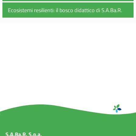
Ecosistemi resilienti: il bosco didattico di S.A.Ba.R.
S.A.Ba.R. S.p.a.