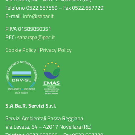
Telefono 0522.657569 – Fax 0522.657729
E-mail:
info@sabar.it
P.IVA 01589850351
PEC:
sabarspa@pec.it
Cookie Policy
|
Privacy Policy
S.A.Ba.R. Servizi S.r.l.
Servizi Ambientali Bassa Reggiana
Via Levata, 64 – 42017 Novellara (RE)
Telefono 0522.657569 – Fax 0522.657729