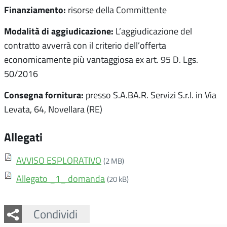
Finanziamento:
risorse della Committente
Modalità di aggiudicazione:
L’aggiudicazione del
contratto avverrà con il criterio dell’offerta
economicamente più vantaggiosa ex art. 95 D. Lgs.
50/2016
Consegna fornitura:
presso S.A.BA.R. Servizi S.r.l. in Via
Levata, 64, Novellara (RE)
Allegati
AVVISO ESPLORATIVO
(2 MB)
Allegato _1_ domanda
(20 kB)
Facebook
Twitter
Whatsapp
Condividi