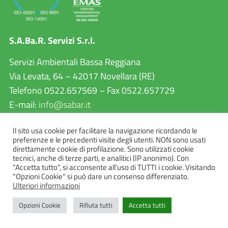
S.A.Ba.R. Servizi S.r.l.
Servizi Ambientali Bassa Reggiana
Via Levata, 64 – 42017 Novellara (RE)
Telefono 0522.657569 – Fax 0522.657729
E-mail:
info@sabar.it
P.IVA 02460240357
Il sito usa cookie per facilitare la navigazione ricordando le
PEC:
sabarservizisrl@pec.it
preferenze e le precedenti visite degli utenti. NON sono usati
direttamente cookie di profilazione. Sono utilizzati cookie
tecnici, anche di terze parti, e analitici (IP anonimo). Con
"Accetta tutto", si acconsente all'uso di TUTTI i cookie. Visitando
"Opzioni Cookie" si può dare un consenso differenziato.
Ulteriori informazioni
Opzioni Cookie
Rifiuta tutti
Accetta tutti