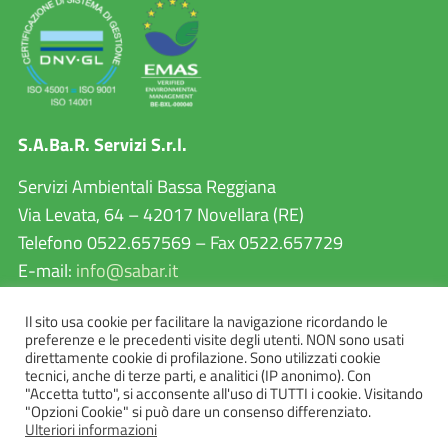
S.A.Ba.R. Servizi S.r.l.
Servizi Ambientali Bassa Reggiana
Via Levata, 64 – 42017 Novellara (RE)
Telefono 0522.657569 – Fax 0522.657729
E-mail:
info@sabar.it
P.IVA 02460240357
Il sito usa cookie per facilitare la navigazione ricordando le
PEC:
sabarservizisrl@pec.it
preferenze e le precedenti visite degli utenti. NON sono usati
direttamente cookie di profilazione. Sono utilizzati cookie
tecnici, anche di terze parti, e analitici (IP anonimo). Con
"Accetta tutto", si acconsente all'uso di TUTTI i cookie. Visitando
"Opzioni Cookie" si può dare un consenso differenziato.
Ulteriori informazioni