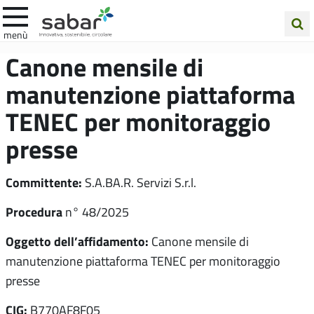
.A.Ba.R
menù
Cerca
Canone mensile di
nel
manutenzione piattaforma
sito
TENEC per monitoraggio
presse
Committente:
S.A.BA.R. Servizi S.r.l.
Procedura
n° 48/2025
Oggetto dell’affidamento:
Canone mensile di
manutenzione piattaforma TENEC per monitoraggio
presse
CIG:
B770AF8F05