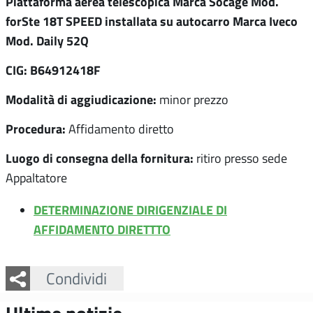
Piattaforma aerea telescopica Marca Socage Mod.
forSte 18T SPEED installata su autocarro Marca Iveco
Mod. Daily 52Q
CIG: B64912418F
Modalità di aggiudicazione:
minor prezzo
Procedura:
Affidamento diretto
Luogo di consegna della fornitura:
ritiro presso sede
Appaltatore
DETERMINAZIONE DIRIGENZIALE DI
AFFIDAMENTO DIRETTTO
Facebook
Twitter
Whatsapp
Condividi