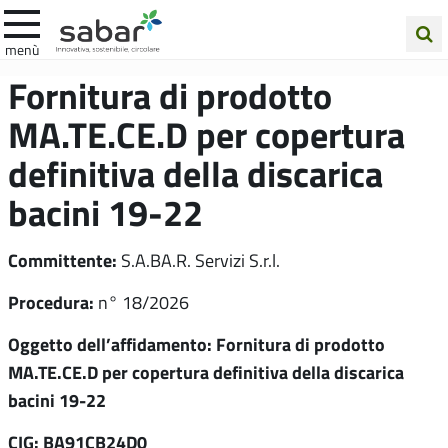
.A.Ba.R
menù
Cerca
Fornitura di prodotto
nel
MA.TE.CE.D per copertura
sito
definitiva della discarica
bacini 19-22
Committente:
S.A.BA.R. Servizi S.r.l.
Procedura:
n° 18/2026
Oggetto dell’affidamento: Fornitura di prodotto
MA.TE.CE.D per copertura definitiva della discarica
bacini 19-22
CIG: BA91CB24D0