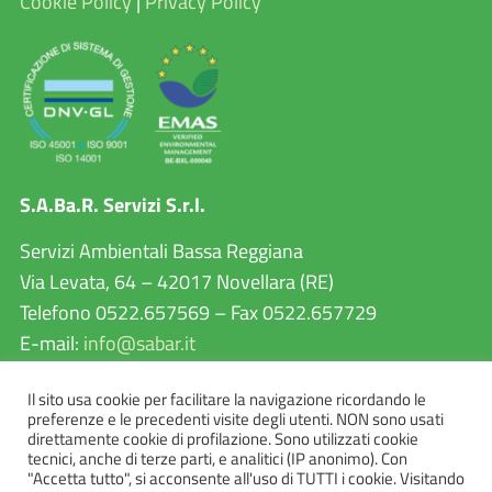
Cookie Policy
|
Privacy Policy
S.A.Ba.R. Servizi S.r.l.
Servizi Ambientali Bassa Reggiana
Via Levata, 64 – 42017 Novellara (RE)
Telefono 0522.657569 – Fax 0522.657729
E-mail:
info@sabar.it
P.IVA 02460240357
Il sito usa cookie per facilitare la navigazione ricordando le
PEC:
sabarservizisrl@pec.it
preferenze e le precedenti visite degli utenti. NON sono usati
direttamente cookie di profilazione. Sono utilizzati cookie
tecnici, anche di terze parti, e analitici (IP anonimo). Con
"Accetta tutto", si acconsente all'uso di TUTTI i cookie. Visitando