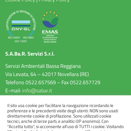
S.A.Ba.R. Servizi S.r.l.
Servizi Ambientali Bassa Reggiana
Via Levata, 64 – 42017 Novellara (RE)
Telefono 0522.657569 – Fax 0522.657729
E-mail:
info@sabar.it
P.IVA 02460240357
Il sito usa cookie per facilitare la navigazione ricordando le
PEC:
sabarservizisrl@pec.it
preferenze e le precedenti visite degli utenti. NON sono usati
direttamente cookie di profilazione. Sono utilizzati cookie
tecnici, anche di terze parti, e analitici (IP anonimo). Con
"Accetta tutto", si acconsente all'uso di TUTTI i cookie. Visitando