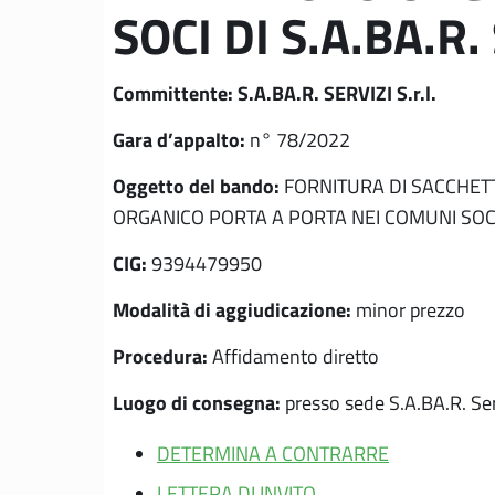
SOCI DI S.A.BA.R. 
Committente: S.A.BA.R. S
ERVIZI S.r.l.
Gara d’appalto:
n° 78/2022
Oggetto del bando:
FORNITURA DI SACCHETT
ORGANICO PORTA A PORTA NEI COMUNI SOCI DI 
CIG:
9394479950
Modalità di aggiudicazione:
minor prezzo
Procedura:
Affidamento diretto
Luogo di consegna:
presso sede S.A.BA.R. Servi
DETERMINA A CONTRARRE
LETTERA DI INVITO