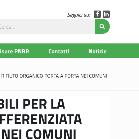
Facebook
LinkedIn
Seguici su:
rca
Invia Ricerc
l
to
Misure PNRR
Contatti
Notizie
L RIFIUTO ORGANICO PORTA A PORTA NEI COMUNI
ILI PER LA
IFFERENZIATA
 NEI COMUNI