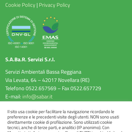
Cookie Policy
|
Privacy Policy
S.A.Ba.R. Servizi S.r.l.
Servizi Ambientali Bassa Reggiana
Via Levata, 64 – 42017 Novellara (RE)
Telefono 0522.657569 – Fax 0522.657729
E-mail:
info@sabar.it
P.IVA 02460240357
Il sito usa cookie per facilitare la navigazione ricordando le
PEC:
sabarservizisrl@pec.it
preferenze e le precedenti visite degli utenti. NON sono usati
direttamente cookie di profilazione. Sono utilizzati cookie
tecnici, anche di terze parti, e analitici (IP anonimo). Con