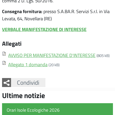
comma 2 D. Lgs. 50/2016.
Consegna fornitura:
presso S.A.BA.R. Servizi S.r.l. in Via
Levata, 64, Novellara (RE)
VERBALE MANIFESTAZIONE DI INTERESSE
Allegati
AVVISO PER MANIFESTAZIONE D'INTERESSE
(805 kB)
Allegato 1 domanda
(20 kB)
Facebook
Twitter
Whatsapp
Condividi
Ultime notizie
Orari Isole Ecologiche 2026