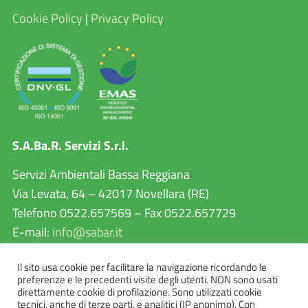
Cookie Policy
|
Privacy Policy
S.A.Ba.R. Servizi S.r.l.
Servizi Ambientali Bassa Reggiana
Via Levata, 64 – 42017 Novellara (RE)
Telefono 0522.657569 – Fax 0522.657729
E-mail:
info@sabar.it
P.IVA 02460240357
Il sito usa cookie per facilitare la navigazione ricordando le
PEC:
sabarservizisrl@pec.it
preferenze e le precedenti visite degli utenti. NON sono usati
direttamente cookie di profilazione. Sono utilizzati cookie
tecnici, anche di terze parti, e analitici (IP anonimo). Con