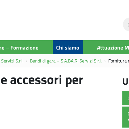
Ce
ne
si
ne – Formazione
Chi siamo
Attuazione 
Servizi S.r.l.
Bandi di gara – S.A.BA.R. Servizi S.r.l.
Fornitura r
 e accessori per
U