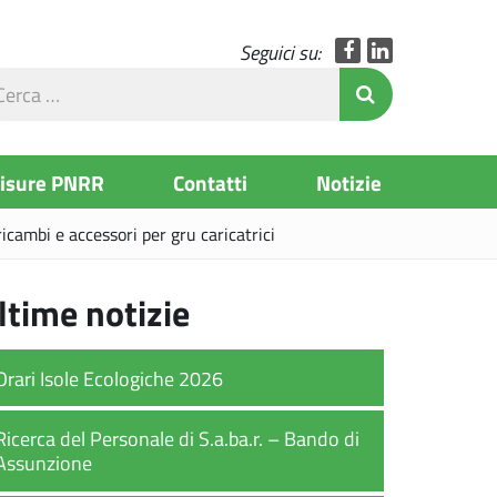
Facebook
LinkedIn
Seguici su:
rca
Invia Ricerc
l
to
Misure PNRR
Contatti
Notizie
icambi e accessori per gru caricatrici
ltime notizie
Orari Isole Ecologiche 2026
Ricerca del Personale di S.a.ba.r. – Bando di
Assunzione