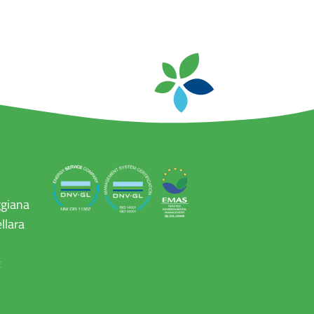
ggiana
llara
x