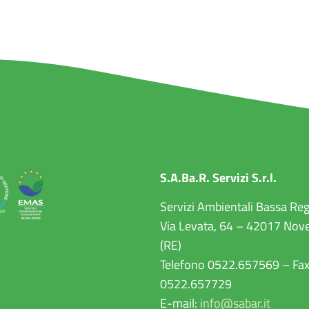
S.A.Ba.R. Servizi S.r.l.
Servizi Ambientali Bassa Re
Via Levata, 64 – 42017 Nove
(RE)
Telefono 0522.657569 – Fa
0522.657729
E-mail:
info@sabar.it