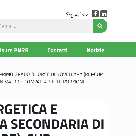
Facebook
LinkedIn
Seguici su:
rca
Invia Ricerc
l
to
Misure PNRR
Contatti
Notizie
RIMO GRADO “L. ORSI” DI NOVELLARA (RE)-CUP
N MATRICE COMPATTA NELLE PORZIONI
RGETICA E
A SECONDARIA DI