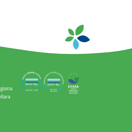
ggiana
llara
x