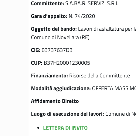
Committente:
S.A.BA.R. SERVIZI S.R.L.
Gara d’appalto:
N. 74/2020
Oggetto del bando:
Lavori di asfaltatura per
Comune di Novellara (RE)
CIG:
83737637D3
CUP:
B37H20001230005
Finanziamento:
Risorse della Committente
Modalità aggiudicazione:
OFFERTA MASSIMO RI
Affidamento Diretto
Luogo di esecuzione dei lavori:
Comune di No
LETTERA DI INVITO