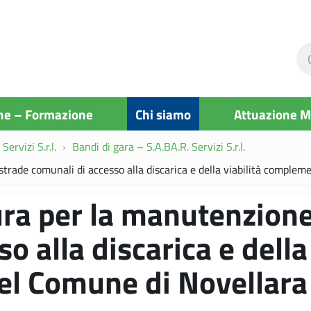
Ce
ne
si
ne – Formazione
Chi siamo
Attuazione 
Servizi S.r.l.
Bandi di gara – S.A.BA.R. Servizi S.r.l.
strade comunali di accesso alla discarica e della viabilità comple
tura per la manutenzione
o alla discarica e della 
l Comune di Novellara