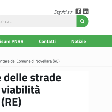
Facebook
LinkedIn
Seguici su:
rca
Invia Ricerc
l
to
Misure PNRR
Contatti
Notizie
mentare del Comune di Novellara (RE)
 delle strade
viabilità
 (RE)