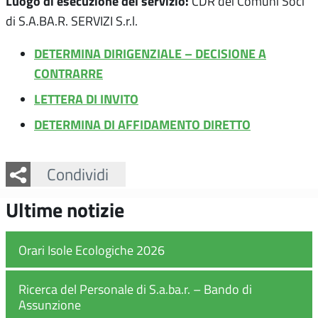
Luogo di esecuzione del servizio:
CDR dei Comuni Soci
di S.A.BA.R. SERVIZI S.r.l.
DETERMINA DIRIGENZIALE – DECISIONE A
CONTRARRE
LETTERA DI INVITO
DETERMINA DI AFFIDAMENTO DIRETTO
Facebook
Twitter
Whatsapp
Condividi
Ultime notizie
Orari Isole Ecologiche 2026
Ricerca del Personale di S.a.ba.r. – Bando di
Assunzione