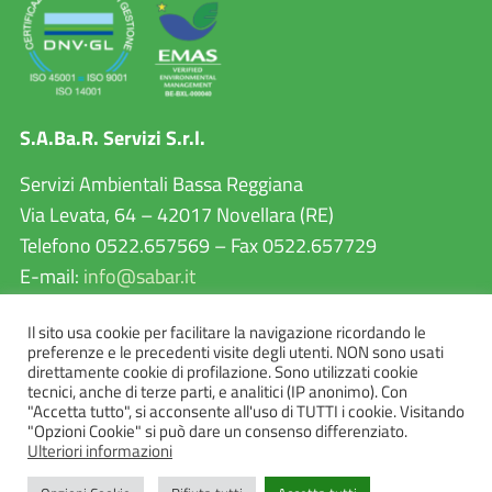
S.A.Ba.R. Servizi S.r.l.
Servizi Ambientali Bassa Reggiana
Via Levata, 64 – 42017 Novellara (RE)
Telefono 0522.657569 – Fax 0522.657729
E-mail:
info@sabar.it
P.IVA 02460240357
Il sito usa cookie per facilitare la navigazione ricordando le
PEC:
sabarservizisrl@pec.it
preferenze e le precedenti visite degli utenti. NON sono usati
direttamente cookie di profilazione. Sono utilizzati cookie
tecnici, anche di terze parti, e analitici (IP anonimo). Con
"Accetta tutto", si acconsente all'uso di TUTTI i cookie. Visitando
"Opzioni Cookie" si può dare un consenso differenziato.
Ulteriori informazioni