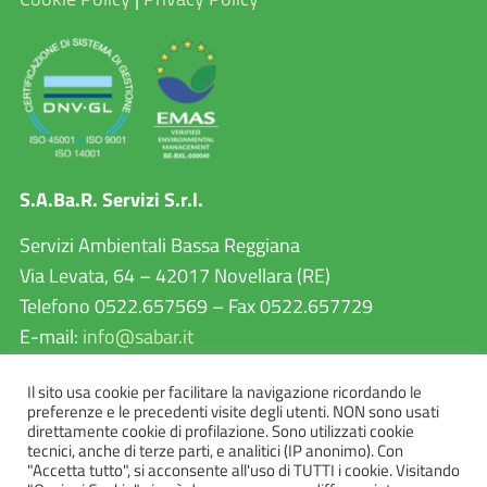
S.A.Ba.R. Servizi S.r.l.
Servizi Ambientali Bassa Reggiana
Via Levata, 64 – 42017 Novellara (RE)
Telefono 0522.657569 – Fax 0522.657729
E-mail:
info@sabar.it
P.IVA 02460240357
Il sito usa cookie per facilitare la navigazione ricordando le
PEC:
sabarservizisrl@pec.it
preferenze e le precedenti visite degli utenti. NON sono usati
direttamente cookie di profilazione. Sono utilizzati cookie
tecnici, anche di terze parti, e analitici (IP anonimo). Con
"Accetta tutto", si acconsente all'uso di TUTTI i cookie. Visitando