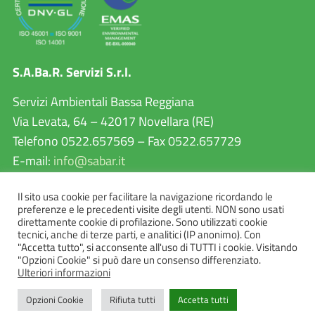
S.A.Ba.R. Servizi S.r.l.
Servizi Ambientali Bassa Reggiana
Via Levata, 64 – 42017 Novellara (RE)
Telefono 0522.657569 – Fax 0522.657729
E-mail:
info@sabar.it
P.IVA 02460240357
Il sito usa cookie per facilitare la navigazione ricordando le
PEC:
sabarservizisrl@pec.it
preferenze e le precedenti visite degli utenti. NON sono usati
direttamente cookie di profilazione. Sono utilizzati cookie
tecnici, anche di terze parti, e analitici (IP anonimo). Con
"Accetta tutto", si acconsente all'uso di TUTTI i cookie. Visitando
"Opzioni Cookie" si può dare un consenso differenziato.
Ulteriori informazioni
Opzioni Cookie
Rifiuta tutti
Accetta tutti