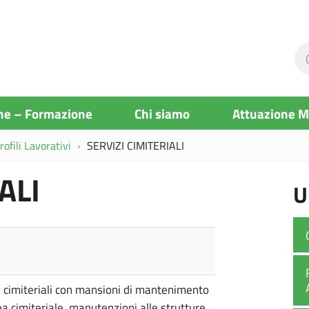
Ce
ne
si
ne – Formazione
Chi siamo
Attuazione 
ofili Lavorativi
SERVIZI CIMITERIALI
ALI
U
i cimiteriali con mansioni di mantenimento
rea cimiteriale, manutenzioni alle strutture