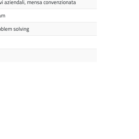
ivi aziendali, mensa convenzionata
eam
roblem solving