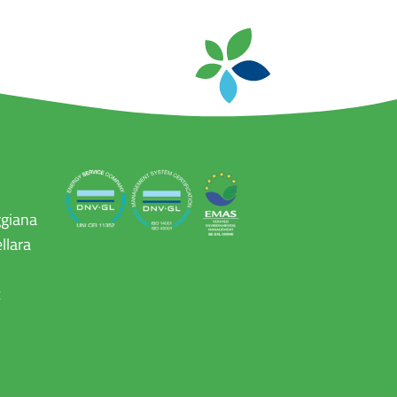
ggiana
llara
x