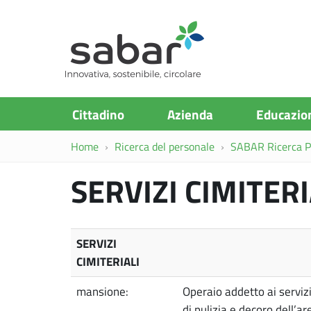
S.A.Ba.R
Cittadino
Azienda
Educazio
Home
Ricerca del personale
SABAR Ricerca Pr
SERVIZI CIMITERI
SERVIZI
CIMITERIALI
mansione:
Operaio addetto ai serviz
di pulizia e decoro dell’a