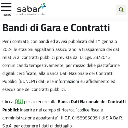
.A.Ba.R
menù
Cerca
Bandi di Gara e Contratti
nel
sito
Per i contratti con bandi ed avvisi pubblicati dal 1° gennaio
2024 le stazioni appaltanti assicurano la trasparenza dei dati
relativi ai contratti pubblici prevista dal D. Lgs. 33/2013
comunicando tempestivamente, per mezzo delle piattaforme
digitali certificate, alla Banca Dati Nazionale dei Contratti
Pubblici (BDNCP) i dati e le informazioni su affidamento ed
esecuzione dei contratti pubblici.
QUI
Banca Dati Nazionale dei Contratti
Clicca
per accedere alla
Pubblici
: Inserire nel campo di ricerca “codice fiscale
amministrazione appaltante”, il C.F. 01589850351 di S.A.Ba.R.
S.p.A. per ottenere i dati di dettaglio.