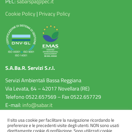
PEC:
sabarspa@pec.it
Cookie Policy
|
Privacy Policy
S.A.Ba.R. Servizi S.r.l.
Servizi Ambientali Bassa Reggiana
Via Levata, 64 – 42017 Novellara (RE)
Telefono 0522.657569 – Fax 0522.657729
E-mail:
info@sabar.it
P.IVA 02460240357
Il sito usa cookie per facilitare la navigazione ricordando le
PEC:
sabarservizisrl@pec.it
preferenze e le precedenti visite degli utenti. NON sono usati
direttamente cookie di profilazione. Sono utilizzati cookie