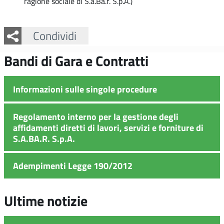
ragione sociale di S.a.Ba.r. S.p.A.)
Facebook
Twitter
Whatsapp
Condividi
Bandi di Gara e Contratti
Informazioni sulle singole procedure
Regolamento interno per la gestione degli
affidamenti diretti di lavori, servizi e forniture di
S.A.BA.R. S.p.A.
Adempimenti Legge 190/2012
Ultime notizie