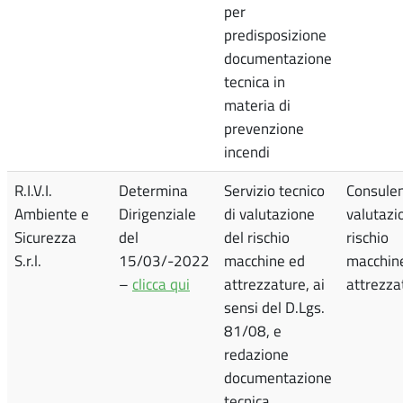
per
predisposizione
documentazione
tecnica in
materia di
prevenzione
incendi
R.I.V.I.
Determina
Servizio tecnico
Consule
Ambiente e
Dirigenziale
di valutazione
valutazi
Sicurezza
del
del rischio
rischio
S.r.l.
15/03/-2022
macchine ed
macchin
–
clicca qui
attrezzature, ai
attrezza
sensi del D.Lgs.
81/08, e
redazione
documentazione
tecnica