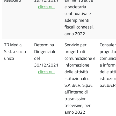
–
clicca qui
e societaria
continuativa e
adempimenti
fiscali connessi,
anno 2022
TR Media
Determina
Servizio per
Consule
S.r.l. a socio
Dirigenziale
progetto di
progetto
unico
del
comunicazione e
comunic
30/12/2021
informazione
e inform
–
clicca qui
delle attività
delle att
istituzionali di
istituzio
S.A.BA.R. S.p.A.
S.A.BA.R.
all’interno di
trasmissioni
televisive, per
anno 2022