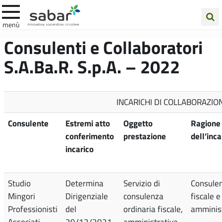
.A.Ba.R
menù
Cerca
Consulenti e Collaboratori
nel
S.A.Ba.R. S.p.A. – 2022
sito
INCARICHI DI COLLABORAZION
Consulente
Estremi atto
Oggetto
Ragione
conferimento
prestazione
dell’inca
incarico
Studio
Determina
Servizio di
Consule
Mingori
Dirigenziale
consulenza
fiscale e
Professionisti
del
ordinaria fiscale,
amminist
Associati
29/12/2021
amministrativa