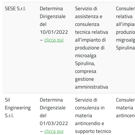
SESE S.r.l.
Determina
Servizio di
Consule
Dirigenziale
assistenza e
relativa
del
consulenza
all’impia
10/01/2022
tecnica relativa
produzio
–
clicca qui
all’impianto di
migroal
produzione di
Spirulina
microalga
Spirulina,
compresa
gestione
amministrativa
Sil
Determina
Servizio di
Consulen
Engineering
Dirigenziale
consulenza in
materia
S.r.l.
del
materia
antincen
01/03/2022
antincendio e
–
clicca qui
supporto tecnico