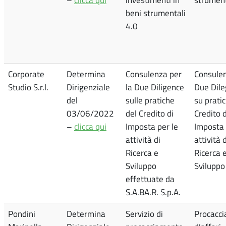
beni strumentali
4.0
Corporate
Determina
Consulenza per
Consule
Studio S.r.l.
Dirigenziale
la Due Diligence
Due Dil
del
sulle pratiche
su prati
03/06/2022
del Credito di
Credito d
–
clicca qui
Imposta per le
Imposta
attività di
attività d
Ricerca e
Ricerca 
Sviluppo
Sviluppo
effettuate da
S.A.BA.R. S.p.A.
Pondini
Determina
Servizio di
Procacc