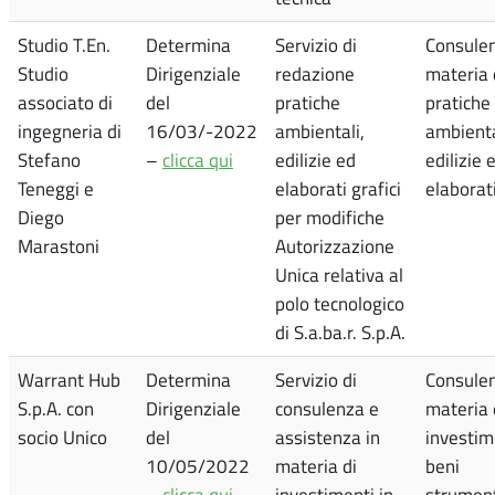
Studio T.En.
Determina
Servizio di
Consulen
Studio
Dirigenziale
redazione
materia 
associato di
del
pratiche
pratiche
ingegneria di
16/03/-2022
ambientali,
ambienta
Stefano
–
clicca qui
edilizie ed
edilizie 
Teneggi e
elaborati grafici
elaborati
Diego
per modifiche
Marastoni
Autorizzazione
Unica relativa al
polo tecnologico
di S.a.ba.r. S.p.A.
Warrant Hub
Determina
Servizio di
Consulen
S.p.A. con
Dirigenziale
consulenza e
materia 
socio Unico
del
assistenza in
investim
10/05/2022
materia di
beni
–
clicca qui
investimenti in
strument