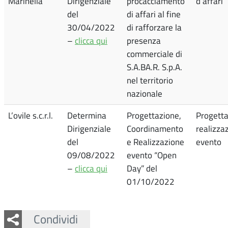
Marinella
Dirigenziale
procacciamento
d’affari
del
di affari al fine
30/04/2022
di rafforzare la
–
clicca qui
presenza
commerciale di
S.A.BA.R. S.p.A.
nel territorio
nazionale
L’ovile s.c.r.l.
Determina
Progettazione,
Progett
Dirigenziale
Coordinamento
realizza
del
e Realizzazione
evento
09/08/2022
evento “Open
–
clicca qui
Day” del
01/10/2022
Facebook
Twitter
Whatsapp
Condividi