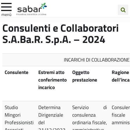
.A.Ba.R
menù
Cerca
Consulenti e Collaboratori
nel
S.A.Ba.R. S.p.A. – 2024
sito
INCARICHI DI COLLABORAZIONE
Consulente
Estremi atto
Oggetto
Ragione
conferimento
prestazione
dell’inca
incarico
Studio
Determina
Servizio di
Consule
Mingori
Dirigenziale
consulenza
fisc
Professionisti
del
ordinaria fiscale,
amminist
Associati
21/12/2023
amministrativa