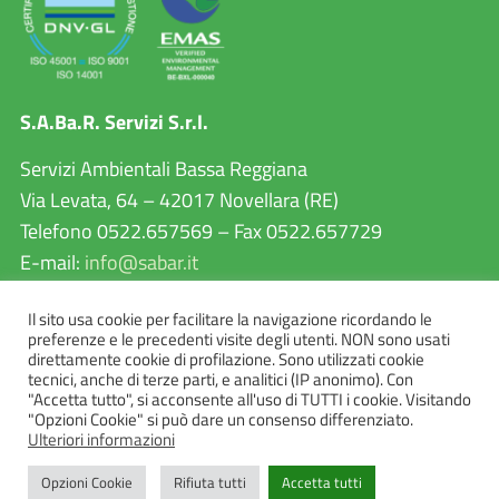
S.A.Ba.R. Servizi S.r.l.
Servizi Ambientali Bassa Reggiana
Via Levata, 64 – 42017 Novellara (RE)
Telefono 0522.657569 – Fax 0522.657729
E-mail:
info@sabar.it
P.IVA 02460240357
Il sito usa cookie per facilitare la navigazione ricordando le
PEC:
sabarservizisrl@pec.it
preferenze e le precedenti visite degli utenti. NON sono usati
direttamente cookie di profilazione. Sono utilizzati cookie
tecnici, anche di terze parti, e analitici (IP anonimo). Con
"Accetta tutto", si acconsente all'uso di TUTTI i cookie. Visitando
"Opzioni Cookie" si può dare un consenso differenziato.
Ulteriori informazioni
Opzioni Cookie
Rifiuta tutti
Accetta tutti