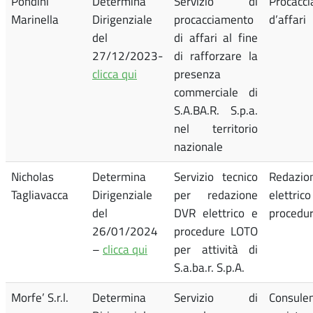
Pondini
Determina
Servizio di
Procacc
Marinella
Dirigenziale
procacciamento
d’affari
del
di affari al fine
27/12/2023-
di rafforzare la
clicca qui
presenza
commerciale di
S.A.BA.R. S.p.a.
nel territorio
nazionale
Nicholas
Determina
Servizio tecnico
Redazi
Tagliavacca
Dirigenziale
per redazione
elett
del
DVR elettrico e
procedu
26/01/2024
procedure LOTO
–
clicca qui
per attività di
S.a.ba.r. S.p.A.
Morfe’ S.r.l.
Determina
Servizio di
Consul