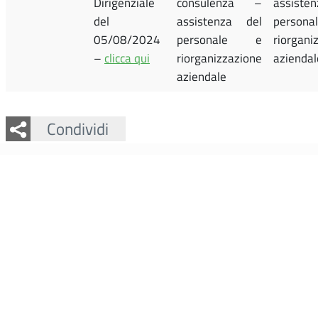
Dirigenziale
consulenza –
assiste
del
assistenza del
perso
05/08/2024
personale e
riorgani
–
clicca qui
riorganizzazione
aziendal
aziendale
Facebook
Twitter
Whatsapp
Condividi