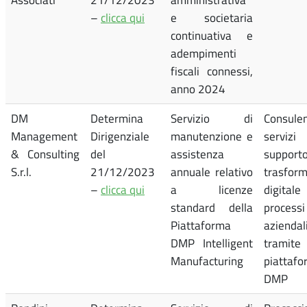
–
clicca qui
e societaria
continuativa e
adempimenti
fiscali connessi,
anno 2024
DM
Determina
Servizio di
Consul
Management
Dirigenziale
manutenzione e
serv
& Consulting
del
assistenza
support
S.r.l.
21/12/2023
annuale relativo
trasfor
–
clicca qui
a licenze
digita
standard della
processi
Piattaforma
aziendal
DMP Intelligent
tramite
Manufacturing
piattaf
DMP