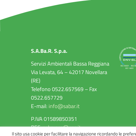
S.A.Ba.R. S.p.a.
Servizi Ambientali Bassa Reggiana
Via Levata, 64 – 42017 Novellara
(RE)
Telefono 0522.657569 – Fax
0522.657729
E-mail:
info@sabar.it
P.IVA 01589850351
PEC:
sabarspa@pec.it
Il sito usa cookie per facilitare la navigazione ricordando le prefe