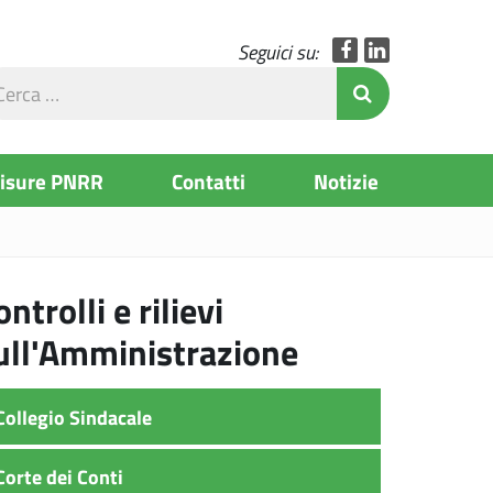
Facebook
LinkedIn
Seguici su:
rca
Invia Ricerc
l
to
Misure PNRR
Contatti
Notizie
ontrolli e rilievi
ull'Amministrazione
Collegio Sindacale
Corte dei Conti