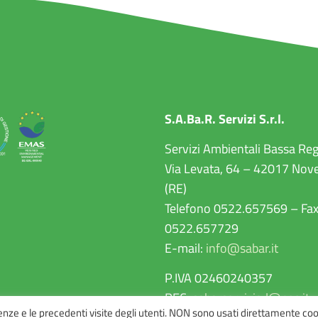
S.A.Ba.R. Servizi S.r.l.
Servizi Ambientali Bassa Re
Via Levata, 64 – 42017 Nove
(RE)
Telefono 0522.657569 – Fa
0522.657729
E-mail:
info@sabar.it
P.IVA 02460240357
PEC:
sabarservizisrl@pec.it
renze e le precedenti visite degli utenti. NON sono usati direttamente coo