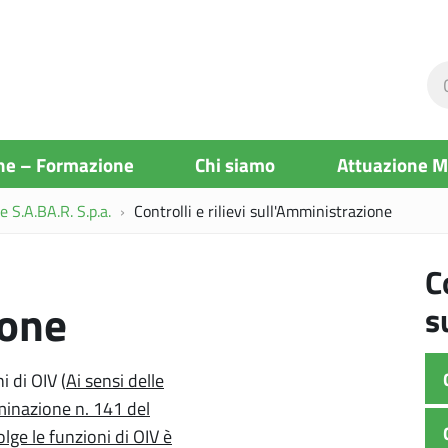
Ce
ne
si
ne – Formazione
Chi siamo
Attuazione 
 S.A.BA.R. S.p.a.
Controlli e rilievi sull'Amministrazione
C
ione
s
i di OIV (
Ai sensi delle
rminazione n. 141 del
lge le funzioni di OIV è