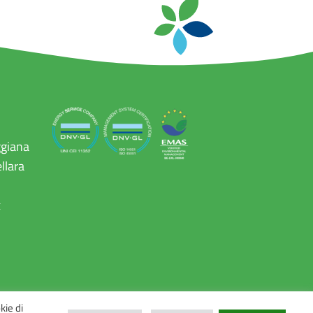
ggiana
llara
x
kie di