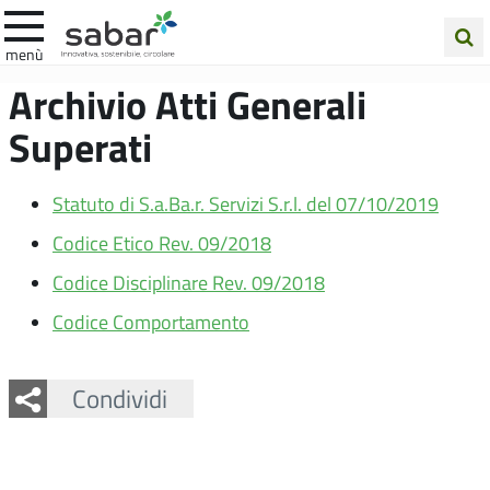
.A.Ba.R
menù
Cerca
Archivio Atti Generali
nel
Superati
sito
Statuto di S.a.Ba.r. Servizi S.r.l. del 07/10/2019
Codice Etico Rev. 09/2018
Codice Disciplinare Rev. 09/2018
Codice Comportamento
Facebook
Twitter
Whatsapp
Condividi