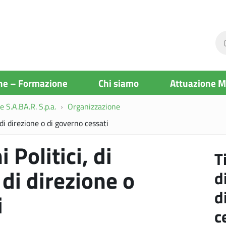
Ce
ne
si
ne – Formazione
Chi siamo
Attuazione 
 S.A.BA.R. S.p.a.
Organizzazione
 di direzione o di governo cessati
i Politici, di
T
di direzione o
d
d
i
c