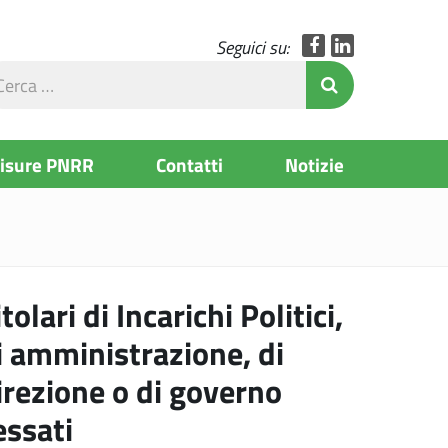
Facebook
LinkedIn
Seguici su:
rca
Invia Ricerc
l
to
Misure PNRR
Contatti
Notizie
itolari di Incarichi Politici,
i amministrazione, di
irezione o di governo
essati