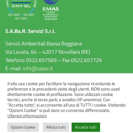
S.A.Ba.R. Servizi S.r.l.
Servizi Ambientali Bassa Reggiana
Via Levata, 64 – 42017 Novellara (RE)
Telefono 0522.657569 – Fax 0522.657729
E-mail:
info@sabar.it
P.IVA 02460240357
Il sito usa cookie per facilitare la navigazione ricordando le
PEC:
sabarservizisrl@pec.it
preferenze e le precedenti visite degli utenti. NON sono usati
direttamente cookie di profilazione. Sono utilizzati cookie
tecnici, anche di terze parti, e analitici (IP anonimo). Con
"Accetta tutto", si acconsente all'uso di TUTTI i cookie. Visitando
"Opzioni Cookie" si può dare un consenso differenziato.
Ulteriori informazioni
Opzioni Cookie
Rifiuta tutti
Accetta tutti