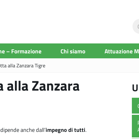
Ce
ne
si
ne – Formazione
Chi siamo
Attuazione 
otta alla Zanzara Tigre
ta alla Zanzara
U
impegno di tutti
 dipende anche dall’
.