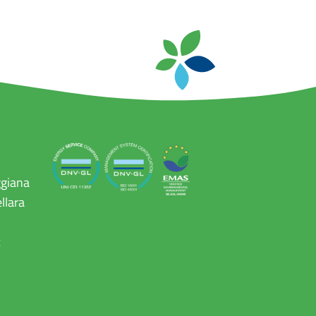
ggiana
llara
x