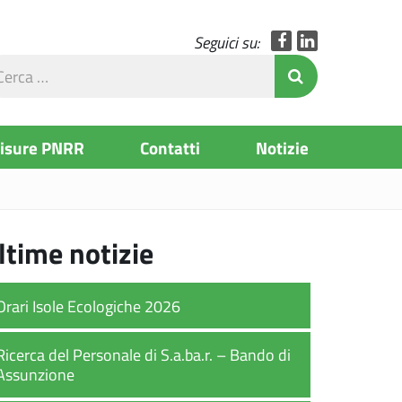
Facebook
LinkedIn
Seguici su:
rca
Invia Ricerc
l
to
Misure PNRR
Contatti
Notizie
ltime notizie
Orari Isole Ecologiche 2026
Ricerca del Personale di S.a.ba.r. – Bando di
Assunzione