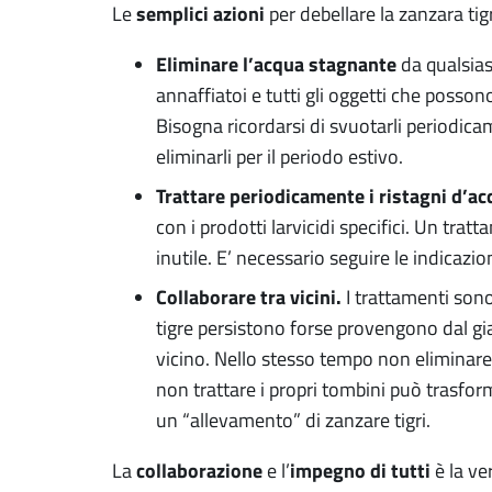
semplici azioni
Le
per debellare la zanzara ti
Eliminare l’acqua stagnante
da qualsias
annaffiatoi e tutti gli oggetti che posso
Bisogna ricordarsi di svuotarli periodic
eliminarli per il periodo estivo.
Trattare periodicamente i ristagni d’a
con i prodotti larvicidi specifici. Un tratt
inutile. E’ necessario seguire le indicazion
Collaborare tra vicini.
I trattamenti sono
tigre persistono forse provengono dal gia
vicino. Nello stesso tempo non eliminare
non trattare i propri tombini può trasforma
un “allevamento” di zanzare tigri.
collaborazione
impegno di tutti
La
e l’
è la ve