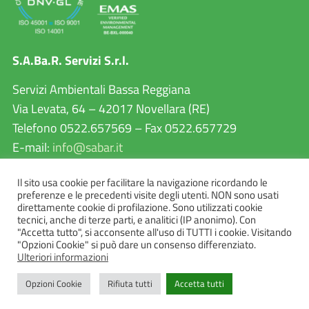
S.A.Ba.R. Servizi S.r.l.
Servizi Ambientali Bassa Reggiana
Via Levata, 64 – 42017 Novellara (RE)
Telefono 0522.657569 – Fax 0522.657729
E-mail:
info@sabar.it
P.IVA 02460240357
Il sito usa cookie per facilitare la navigazione ricordando le
PEC:
sabarservizisrl@pec.it
preferenze e le precedenti visite degli utenti. NON sono usati
direttamente cookie di profilazione. Sono utilizzati cookie
tecnici, anche di terze parti, e analitici (IP anonimo). Con
"Accetta tutto", si acconsente all'uso di TUTTI i cookie. Visitando
"Opzioni Cookie" si può dare un consenso differenziato.
Ulteriori informazioni
Opzioni Cookie
Rifiuta tutti
Accetta tutti