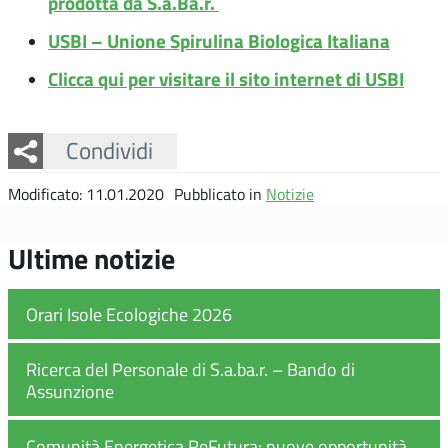
prodotta da S.a.Ba.r.
USBI – Unione Spirulina Biologica Italiana
Clicca qui per visitare il sito internet di USBI
Facebook
Twitter
Whatsapp
Condividi
Modificato: 11.01.2020
Pubblicato in
Notizie
Ultime notizie
Orari Isole Ecologiche 2026
Ricerca del Personale di S.a.ba.r. – Bando di
Assunzione
Comunità Energetica ReFutura: nuove opportunità