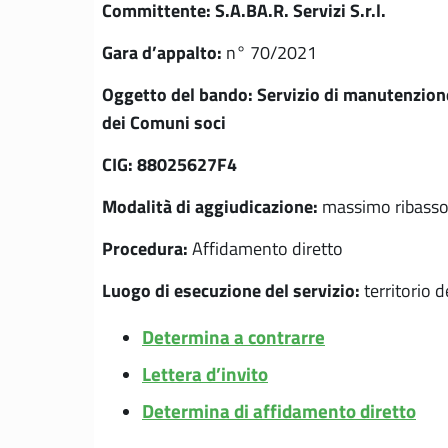
Committente:
S.A.BA.R. Servizi S.r.l.
Gara d’appalto:
n° 70/2021
Oggetto del bando:
Servizio di manutenzione 
dei Comuni soci
CIG:
88025627F4
Modalità di aggiudicazione:
massimo ribass
Procedura:
Affidamento diretto
Luogo di esecuzione del servizio:
territorio 
Determina a contrarre
Lettera d’invito
Determina di affidamento diretto