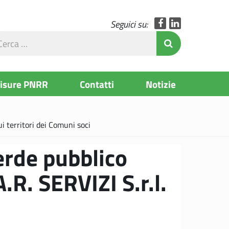
Facebook
LinkedIn
Seguici su:
rca
Invia Ricerc
l
to
Misure PNRR
Contatti
Notizie
ui territori dei Comuni soci
erde pubblico
A.R. SERVIZI S.r.l.