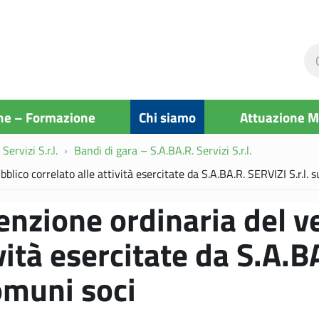
Ce
ne
si
ne – Formazione
Chi siamo
Attuazione 
Servizi S.r.l.
Bandi di gara – S.A.BA.R. Servizi S.r.l.
lico correlato alle attività esercitate da S.A.BA.R. SERVIZI S.r.l. s
enzione ordinaria del v
vità esercitate da S.A.B
Comuni soci