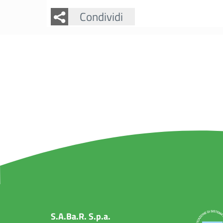
Facebook
Twitter
Condividi
S.A.Ba.R. S.p.a.