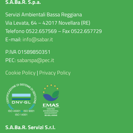
S.A.Ba.R. S.p.a.
Servizi Ambientali Bassa Reggiana
Via Levata, 64 – 42017 Novellara (RE)
Telefono 0522.657569 – Fax 0522.657729
E-mail:
info@sabar.it
P.IVA 01589850351
PEC:
sabarspa@pec.it
Cookie Policy
|
Privacy Policy
S.A.Ba.R. Servizi S.r.l.