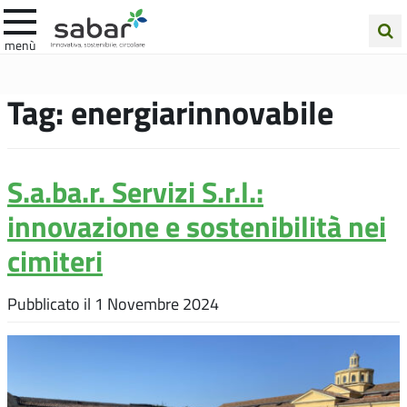
.A.Ba.R
menù
Cerca
nel
Tag:
energiarinnovabile
sito
S.a.ba.r. Servizi S.r.l.:
innovazione e sostenibilità nei
cimiteri
Pubblicato il
1 Novembre 2024