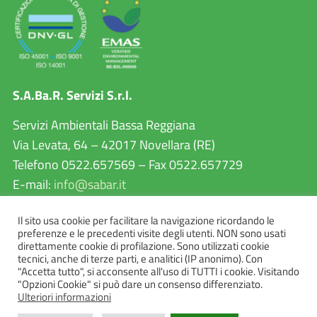
S.A.Ba.R. Servizi S.r.l.
Servizi Ambientali Bassa Reggiana
Via Levata, 64 – 42017 Novellara (RE)
Telefono 0522.657569 – Fax 0522.657729
E-mail:
info@sabar.it
P.IVA 02460240357
Il sito usa cookie per facilitare la navigazione ricordando le
PEC:
sabarservizisrl@pec.it
preferenze e le precedenti visite degli utenti. NON sono usati
direttamente cookie di profilazione. Sono utilizzati cookie
tecnici, anche di terze parti, e analitici (IP anonimo). Con
"Accetta tutto", si acconsente all'uso di TUTTI i cookie. Visitando
"Opzioni Cookie" si può dare un consenso differenziato.
Ulteriori informazioni