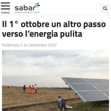
.A.Ba.R
menù
Cerca
Il 1° ottobre un altro passo
nel
verso l’energia pulita
sito
Pubblicato il
24 Settembre 2022