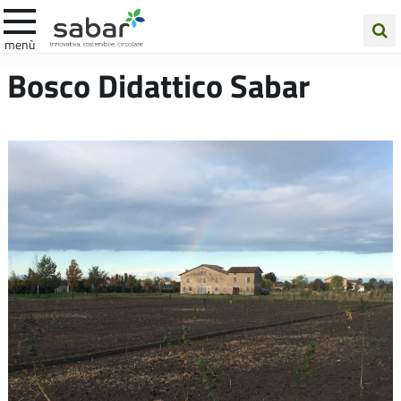
.A.Ba.R
menù
Cerca
Bosco Didattico Sabar
nel
sito