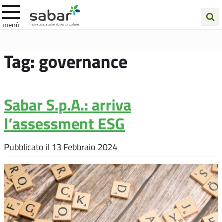
.A.Ba.R
menù
Cerca
nel
Tag:
governance
sito
Sabar S.p.A.: arriva
l’assessment ESG
Pubblicato il
13 Febbraio 2024