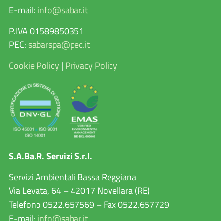
E-mail:
info@sabar.it
P.IVA 01589850351
PEC:
sabarspa@pec.it
Cookie Policy
|
Privacy Policy
S.A.Ba.R. Servizi S.r.l.
Servizi Ambientali Bassa Reggiana
Via Levata, 64 – 42017 Novellara (RE)
Telefono 0522.657569 – Fax 0522.657729
E-mail:
info@sabar.it