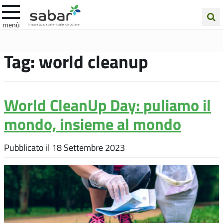
.A.Ba.R
menù
Cerca
nel
Tag:
world cleanup
sito
World CleanUp Day: puliamo il
mondo, insieme al mondo
Pubblicato il
18 Settembre 2023