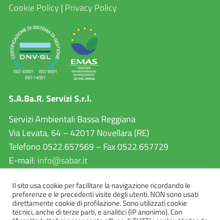
Cookie Policy
|
Privacy Policy
S.A.Ba.R. Servizi S.r.l.
Servizi Ambientali Bassa Reggiana
Via Levata, 64 – 42017 Novellara (RE)
Telefono 0522.657569 – Fax 0522.657729
E-mail:
info@sabar.it
P.IVA 02460240357
Il sito usa cookie per facilitare la navigazione ricordando le
PEC:
sabarservizisrl@pec.it
preferenze e le precedenti visite degli utenti. NON sono usati
direttamente cookie di profilazione. Sono utilizzati cookie
tecnici, anche di terze parti, e analitici (IP anonimo). Con